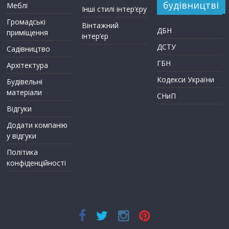
будівництві
Меблі
Інші стилі інтер’єру
Громадські
Вінтажний
ДБН
приміщення
інтер’єр
ДСТУ
Садівництво
ГБН
Архітектура
Кодекси України
Будівельні
матеріали
СНиП
Відгуки
Додати компанію
у відгуки
Політика
конфіденційності