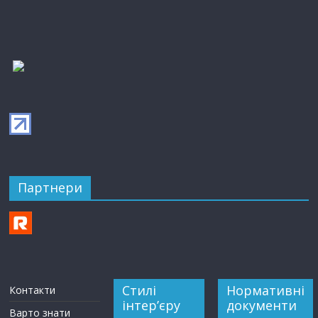
Партнери
Стилі
Нормативні
Контакти
інтер’єру
документи
Варто знати