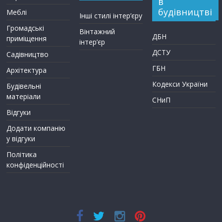
в
будівництві
Меблі
Інші стилі інтер’єру
Громадські
Вінтажний
ДБН
приміщення
інтер’єр
ДСТУ
Садівництво
ГБН
Архітектура
Кодекси України
Будівельні
матеріали
СНиП
Відгуки
Додати компанію
у відгуки
Політика
конфіденційності