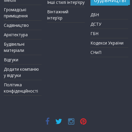
Меблі
Інші стилі інтер’єру
Громадські
Вінтажний
ДБН
приміщення
інтер’єр
ДСТУ
Садівництво
ГБН
Архітектура
Кодекси України
Будівельні
матеріали
СНиП
Відгуки
Додати компанію
у відгуки
Політика
конфіденційності