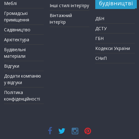
будівництві
Меблі
Інші стилі інтер’єру
Громадські
Вінтажний
ДБН
приміщення
інтер’єр
ДСТУ
Садівництво
ГБН
Архітектура
Кодекси України
Будівельні
матеріали
СНиП
Відгуки
Додати компанію
у відгуки
Політика
конфіденційності