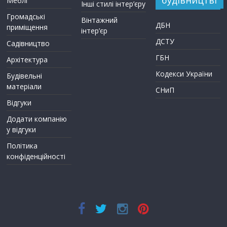
Меблі
Інші стилі інтер’єру
Громадські
Вінтажний
ДБН
приміщення
інтер’єр
ДСТУ
Садівництво
ГБН
Архітектура
Кодекси України
Будівельні
матеріали
СНиП
Відгуки
Додати компанію
у відгуки
Політика
конфіденційності