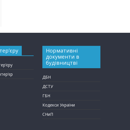
тер’єру
Нормативні
документи в
будівництві
тер’єру
нтер’єр
ДБН
ДСТУ
ГБН
Кодекси України
СНиП