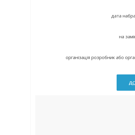
дата набра
на зам
організація розробник або орга
ДС