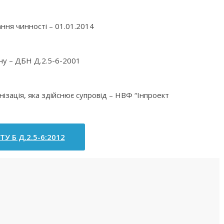
ння чинності – 01.01.2014
іну – ДБН Д.2.5-6-2001
нізація, яка здійснює супровід – НВФ “Інпроект
ТУ Б Д.2.5-6:2012