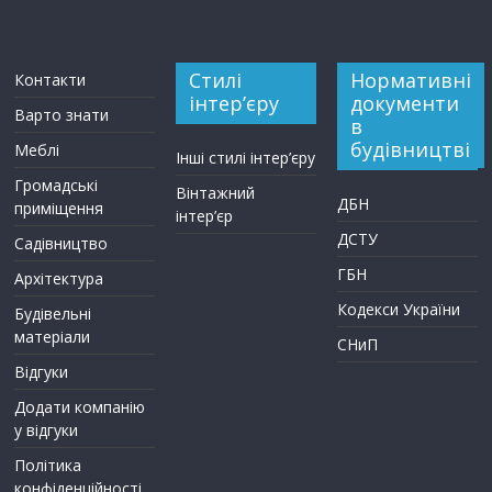
Стилі
Нормативні
Контакти
інтер’єру
документи
Варто знати
в
будівництві
Меблі
Інші стилі інтер’єру
Громадські
Вінтажний
ДБН
приміщення
інтер’єр
ДСТУ
Садівництво
ГБН
Архітектура
Кодекси України
Будівельні
матеріали
СНиП
Відгуки
Додати компанію
у відгуки
Політика
конфіденційності