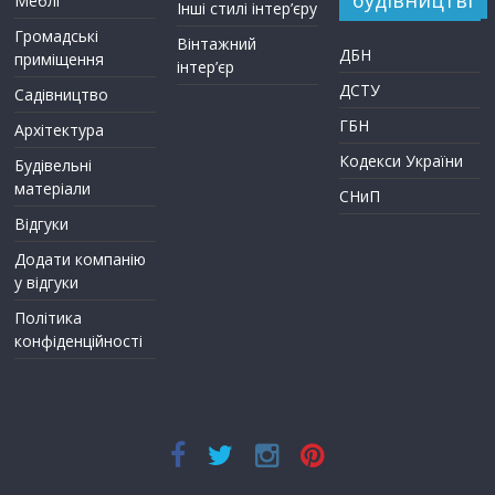
Меблі
Інші стилі інтер’єру
Громадські
Вінтажний
ДБН
приміщення
інтер’єр
ДСТУ
Садівництво
ГБН
Архітектура
Кодекси України
Будівельні
матеріали
СНиП
Відгуки
Додати компанію
у відгуки
Політика
конфіденційності