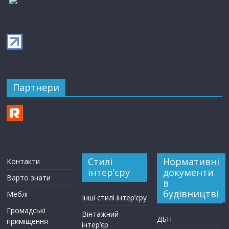
Партнери
Стилі
Нормативні
Контакти
інтер’єру
документи
Варто знати
в
будівництві
Меблі
Інші стилі інтер’єру
Громадські
Вінтажний
ДБН
приміщення
інтер’єр