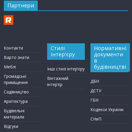
Партнери
Стилі
Нормативні
Контакти
інтер’єру
документи
Варто знати
в
будівництві
Меблі
Інші стилі інтер’єру
Громадські
Вінтажний
ДБН
приміщення
інтер’єр
ДСТУ
Садівництво
ГБН
Архітектура
Кодекси України
Будівельні
матеріали
СНиП
Відгуки