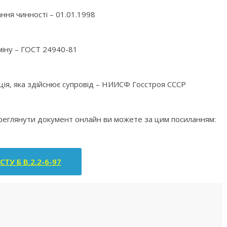
ння чинності – 01.01.1998
міну – ГОСТ 24940-81
ація, яка здійснює супровід – НИИСФ Госстроя СССР
ереглянути документ онлайн ви можете за цим посиланням:
СТУ Б В.2.2-6-97