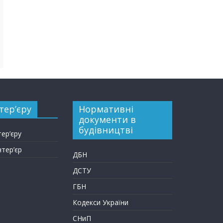
тер’єру
Нормативні
документи в
будівництві
тер’єру
нтер’єр
ДБН
ДСТУ
ГБН
Кодекси України
СНиП