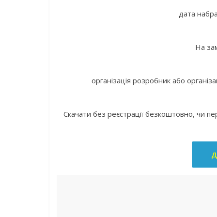
дата набра
На за
організація розробник або організ
Скачати без реєстрації безкоштовно, чи п
Д