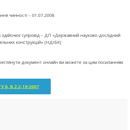
ння чинності – 01.07.2008
яка здійснює супровід – ДП «Державний науково-дослідний
вельних конструкцій» (НДІБК)
ереглянути документ онлайн ви можете за цим посиланням:
У Б. В.2.2-19:2007