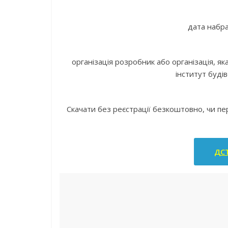
дата набра
організація розробник або організація, 
інститут буді
Скачати без реєстрації безкоштовно, чи п
ДСТ