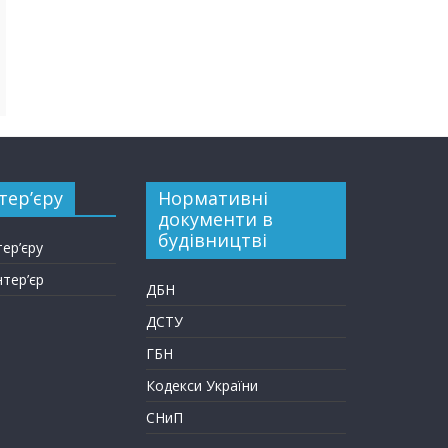
тер’єру
Нормативні
документи в
будівництві
тер’єру
нтер’єр
ДБН
ДСТУ
ГБН
Кодекси України
СНиП