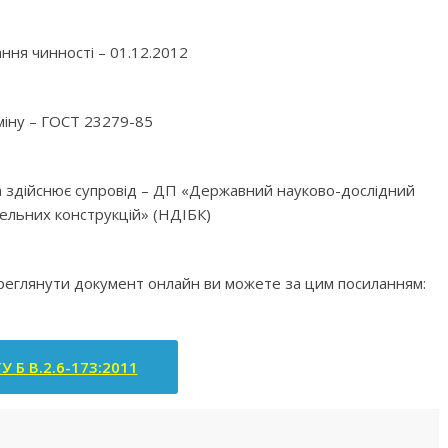
ння чинності – 01.12.2012
міну – ГОСТ 23279-85
яка здійснює супровід – ДП «Державний науково-дослідний
вельних конструкцій» (НДІБК)
ереглянути документ онлайн ви можете за цим посиланням:
У Б В.2.6-173:2011