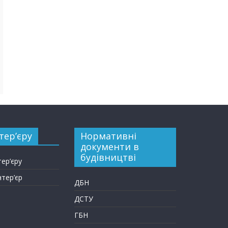
тер’єру
Нормативні
документи в
будівництві
тер’єру
нтер’єр
ДБН
ДСТУ
ГБН