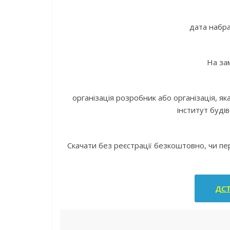
дата набра
На за
організація розробник або організація, 
інститут буді
Скачати без реєстрації безкоштовно, чи п
ДСТ