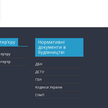
тер’єру
Нормативні
документи в
будівництві
тер’єру
нтер’єр
ДБН
ДСТУ
ГБН
Кодекси України
СНиП