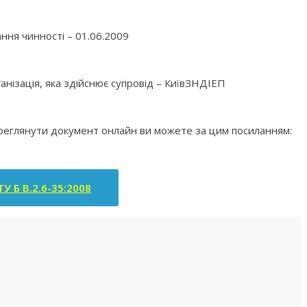
ння чинності – 01.06.2009
анізація, яка здійснює супровід – КиївЗНДІЕП
ереглянути документ онлайн ви можете за цим посиланням:
У Б В.2.6-35:2008