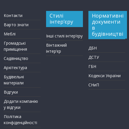
Стилі
Нормативні
Контакти
інтер’єру
документи
Варто знати
в
будівництві
Меблі
Інші стилі інтер’єру
Громадські
Вінтажний
ДБН
приміщення
інтер’єр
ДСТУ
Садівництво
ГБН
Архітектура
Кодекси України
Будівельні
матеріали
СНиП
Відгуки
Додати компанію
у відгуки
Політика
конфіденційності