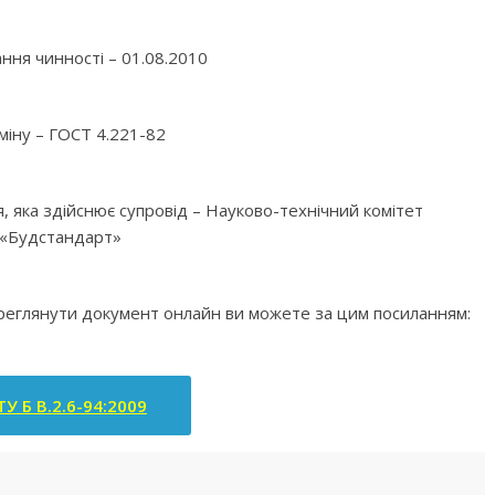
ння чинності – 01.08.2010
міну – ГОСТ 4.221-82
я, яка здійснює супровід – Науково-технічний комітет
«Будстандарт»
ереглянути документ онлайн ви можете за цим посиланням:
У Б В.2.6-94:2009