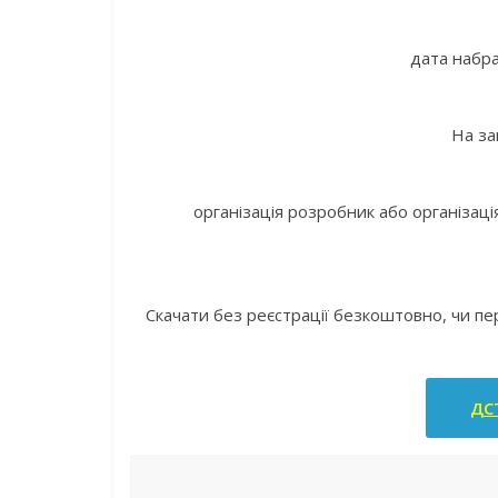
дата набра
На за
організація розробник або організаці
Скачати без реєстрації безкоштовно, чи п
ДСТ