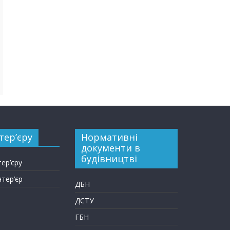
тер’єру
Нормативні
документи в
будівництві
тер’єру
нтер’єр
ДБН
ДСТУ
ГБН