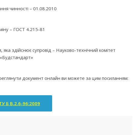
ння чинності – 01.08.2010
міну – ГОСТ 4.215-81
я, яка здійснює супровід – Науково-технічний комітет
«Будстандарт»
ереглянути документ онлайн ви можете за цим посиланням:
У Б В.2.6-96:2009