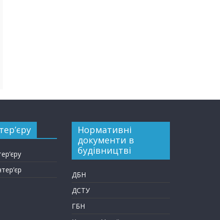
тер’єру
Нормативні
документи в
будівництві
тер’єру
нтер’єр
ДБН
ДСТУ
ГБН