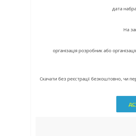
дата набра
На за
організація розробник або організаці
Скачати без реєстрації безкоштовно, чи п
ДСТ