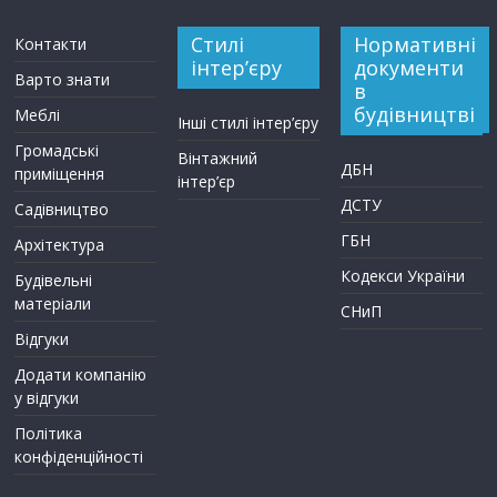
Стилі
Нормативні
Контакти
інтер’єру
документи
Варто знати
в
будівництві
Меблі
Інші стилі інтер’єру
Громадські
Вінтажний
ДБН
приміщення
інтер’єр
ДСТУ
Садівництво
ГБН
Архітектура
Кодекси України
Будівельні
матеріали
СНиП
Відгуки
Додати компанію
у відгуки
Політика
конфіденційності