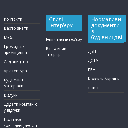
Стилі
Нормативні
Контакти
інтер’єру
документи
Варто знати
в
будівництві
Меблі
Інші стилі інтер’єру
Громадські
Вінтажний
ДБН
приміщення
інтер’єр
ДСТУ
Садівництво
ГБН
Архітектура
Кодекси України
Будівельні
матеріали
СНиП
Відгуки
Додати компанію
у відгуки
Політика
конфіденційності