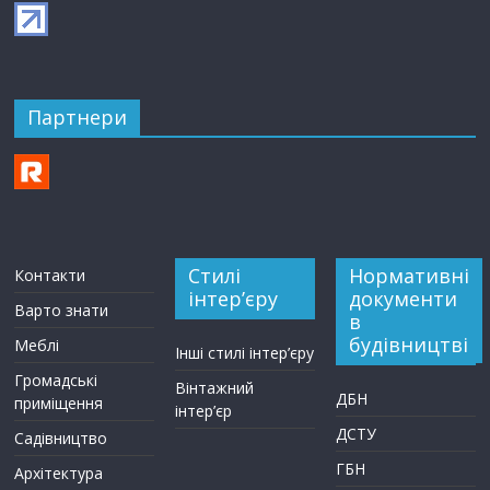
Партнери
Стилі
Нормативні
Контакти
інтер’єру
документи
Варто знати
в
будівництві
Меблі
Інші стилі інтер’єру
Громадські
Вінтажний
ДБН
приміщення
інтер’єр
ДСТУ
Садівництво
ГБН
Архітектура