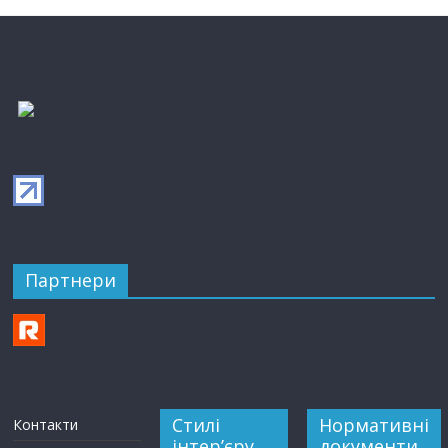
Партнери
Стилі
Нормативні
Контакти
інтер’єру
документи