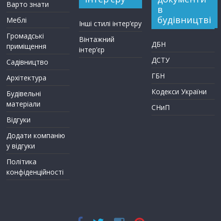
Варто знати
в
будівництві
Меблі
Інші стилі інтер’єру
Громадські
Вінтажний
ДБН
приміщення
інтер’єр
ДСТУ
Садівництво
ГБН
Архітектура
Кодекси України
Будівельні
матеріали
СНиП
Відгуки
Додати компанію
у відгуки
Політика
конфіденційності