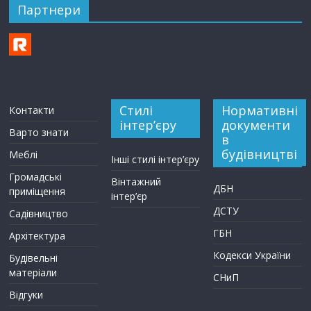
Партнери
Стилі
Нормативні
Контакти
інтер’єру
документи
Варто знати
в
будівництві
Меблі
Інші стилі інтер’єру
Громадські
Вінтажний
ДБН
приміщення
інтер’єр
ДСТУ
Садівництво
ГБН
Архітектура
Кодекси України
Будівельні
матеріали
СНиП
Відгуки