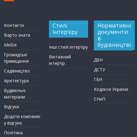
Стилі
Нормативні
Контакти
інтер’єру
документи
Варто знати
в
будівництві
Меблі
Інші стилі інтер’єру
Громадські
Вінтажний
ДБН
приміщення
інтер’єр
ДСТУ
Садівництво
ГБН
Архітектура
Кодекси України
Будівельні
матеріали
СНиП
Відгуки
Додати компанію
у відгуки
Політика