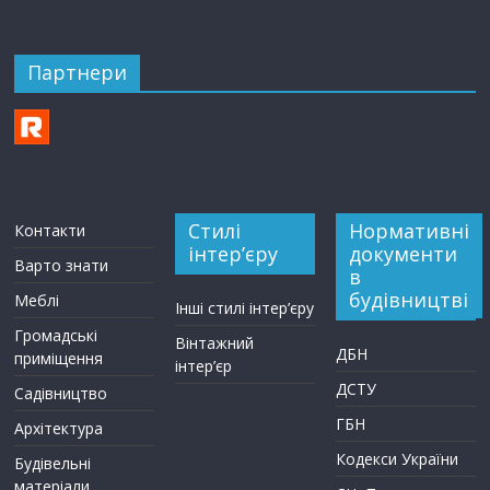
Партнери
Стилі
Нормативні
Контакти
інтер’єру
документи
Варто знати
в
будівництві
Меблі
Інші стилі інтер’єру
Громадські
Вінтажний
ДБН
приміщення
інтер’єр
ДСТУ
Садівництво
ГБН
Архітектура
Кодекси України
Будівельні
матеріали