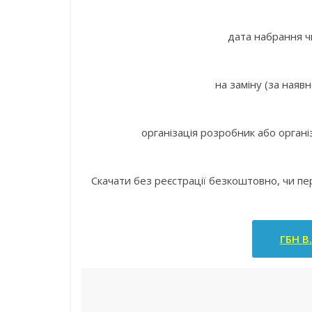
дата набрання ч
на заміну (за наявн
організація розробник або органі
Скачати без реєстрації безкоштовно, чи п
ГБН В