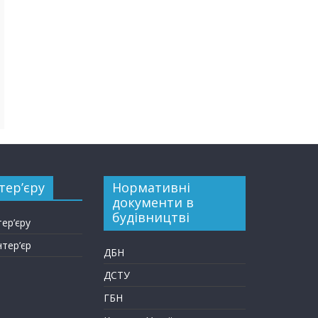
тер’єру
Нормативні
документи в
будівництві
тер’єру
нтер’єр
ДБН
ДСТУ
ГБН