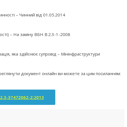
инності – Чинний від 01.05.2014
ості) – На заміну ВБН В.2.3-1-2008
зація, яка здійснює супровід – Мінінфраструктури
ереглянути документ онлайн ви можете за цим посиланням:
.2.3-37472062-2:2013