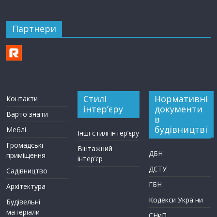
Партнери
Стилі
Нормативні
Контакти
інтер’єру
документи
Варто знати
в
будівництві
Меблі
Інші стилі інтер’єру
Громадські
Вінтажний
ДБН
приміщення
інтер’єр
ДСТУ
Садівництво
ГБН
Архітектура
Кодекси України
Будівельні
матеріали
СНиП