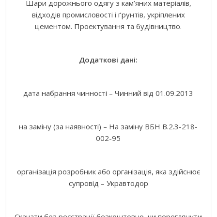
Шари дорожнього одягу з кам’яних матеріалів,
відходів промисловості і ґрунтів, укріплених
цементом. Проектування та будівництво.
Додаткові дані:
дата набрання чинності – Чинний від 01.09.2013
на заміну (за наявності) – На заміну ВБН В.2.3-218-
002-95
організація розробник або організація, яка здійснює
супровід – Укравтодор
Скачати без реєстрації безкоштовно, чи переглянути