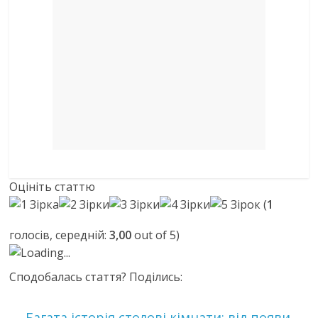
Оцініть статтю
(
1
голосів, середній:
3,00
out of 5)
Loading...
Сподобалась стаття? Поділись:
←
Багата історія столові кімнати: від появи