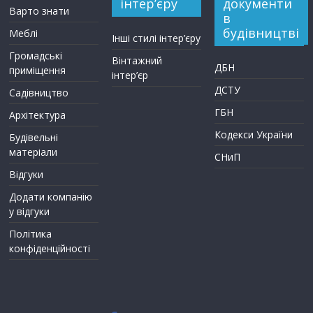
інтер’єру
документи
Варто знати
в
будівництві
Меблі
Інші стилі інтер’єру
Громадські
Вінтажний
ДБН
приміщення
інтер’єр
ДСТУ
Садівництво
ГБН
Архітектура
Кодекси України
Будівельні
матеріали
СНиП
Відгуки
Додати компанію
у відгуки
Політика
конфіденційності