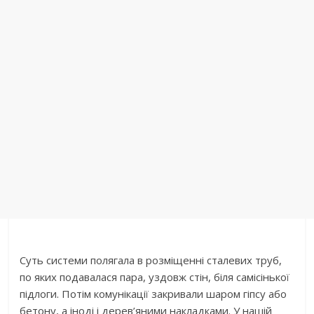
Суть системи полягала в розміщенні сталевих труб,
по яких подавалася пара, уздовж стін, біля самісінької
підлоги. Потім комунікації закривали шаром гіпсу або
бетону, а іноді і дерев’яними накладками. У нашій