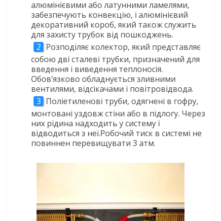
алюмінієвими або латунними ламелями,
забезпечують конвекцію, і алюмінієвий
декоративний короб, який також служить
для захисту трубок від пошкоджень.
Розподіляє колектор, який представляє
собою дві сталеві трубки, призначений для
введення і виведення теплоносія.
Обов’язково обладнується зливними
вентилями, відсікачами і повітровідвода.
Поліетиленові труби, одягнені в гофру,
монтовані уздовж стіни або в підлогу. Через
них рідина надходить у систему і
відводиться з неї.Робочий тиск в системі не
повиннен перевищувати 3 атм.