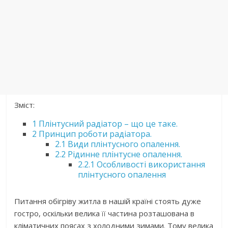
Зміст:
1
Плінтусний радіатор – що це таке.
2
Принцип роботи радіатора.
2.1
Види плінтусного опалення.
2.2
Рідинне плінтусне опалення.
2.2.1
Особливості використання
плінтусного опалення
Питання обігріву житла в нашій країні стоять дуже
гостро, оскільки велика її частина розташована в
кліматичних поясах з холодними зимами. Тому велика