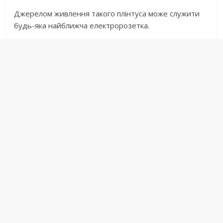
Джерелом живлення такого плінтуса може служити
будь-яка найближча електророзетка.