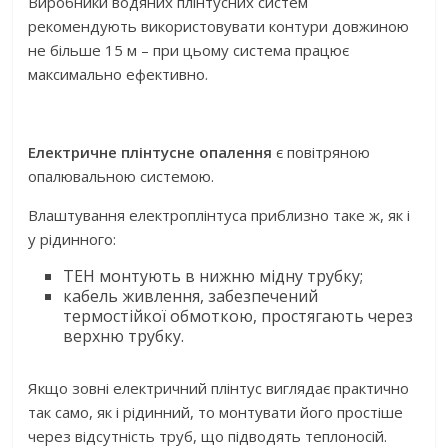
Виробники водяних плінтусних систем
рекомендують використовувати контури довжиною
не більше 15 м – при цьому система працює
максимально ефективно.
Електричне плінтусне опалення
є повітряною
опалювальною системою.
Влаштування електроплінтуса приблизно таке ж, як і
у рідинного:
ТЕН монтують в нижню мідну трубку;
кабель живлення, забезпечений
термостійкої обмоткою, простягають через
верхню трубку.
Якщо зовні електричний плінтус виглядає практично
так само, як і рідинний, то монтувати його простіше
через відсутність труб, що підводять теплоносій.