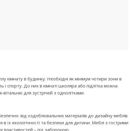
плу кімнату в будинку. Необхідні як мінімум чотири зони в
ть і спорту. До них в кімнаті школяра або підлітка можна
і-вітальню для зустрічей з однолітками.
безпечно: від оздоблювальних матеріалів до дизайну меблів.
 в їх екологічності та безпеки для дитини. Меблі з гострими
их властивостей – під забороною.