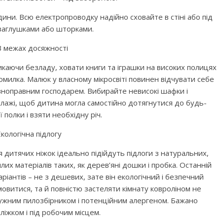
ини. Всю електропроводку надійно сховайте в стіні або під
 заглушками або шторками.
В межах досяжності
икаючи безладу, ховати книги та іграшки на високих полицях
омилка. Малюк у власному мікросвіті повинен відчувати себе
вноправним господарем. Вибирайте невисокі шафки і
елажі, щоб дитина могла самостійно дотягнутися до будь-
ї полки і взяти необхідну річ.
Екологічна підлогу
 дитячих ніжок ідеально підійдуть підлоги з натуральних,
лих матеріалів таких, як дерев’яні дошки і пробка. Останній
аріантів – не з дешевих, зате він екологічний і безпечний
мовитися, та й повністю застеляти кімнату ковроліном не
отужним пилозбірником і потенційним алергеном. Бажано
ліжком і під робочим місцем.