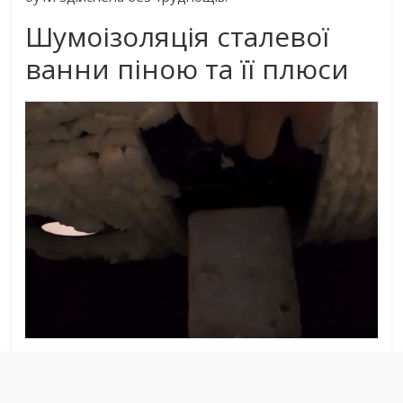
Шумоізоляція сталевої
ванни піною та її плюси