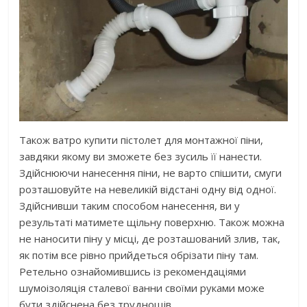
Також ватро купити пістолет для монтажної піни,
завдяки якому ви зможете без зусиль її нанести.
Здійснюючи нанесення піни, не варто спішити, смуги
розташовуйте на невеликій відстані одну від одної.
Здійснивши таким способом нанесення, ви у
результаті матимете щільну поверхню. Також можна
не наносити піну у місці, де розташований злив, так,
як потім все рівно прийдеться обрізати піну там.
Ретельно ознайомившись із рекомендаціями
шумоізоляція сталевої ванни своїми руками може
бути здійснена без труднощів.