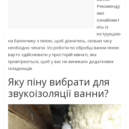
Рекоменду
ємо
ознайомит
ись із
інструкцією
на балончику з піною, щоб дізнатись, скільки часу
необхідно чекати. Усі роботи по обробці ванни піною
варто здійснювати у просторій кімнаті, яка
провітрюється, щоб у вас не виникало додаткових
складнощів.
Яку піну вибрати для
звукоізоляції ванни?