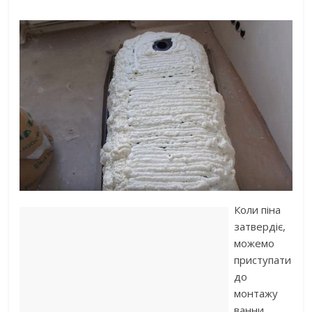
Коли піна
затвердіє,
можемо
приступати
до
монтажу
ванни.