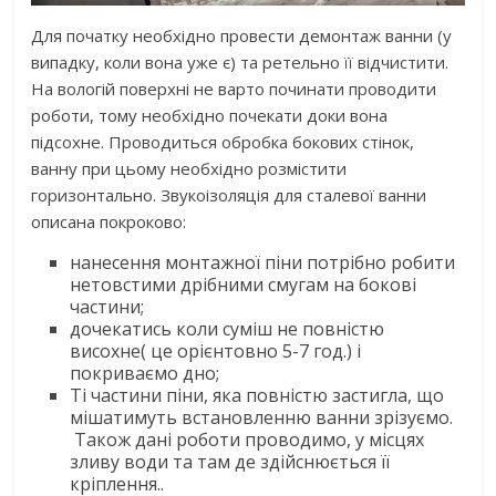
Для початку необхідно провести демонтаж ванни (у
випадку, коли вона уже є) та ретельно її відчистити.
На вологій поверхні не варто починати проводити
роботи, тому необхідно почекати доки вона
підсохне. Проводиться обробка бокових стінок,
ванну при цьому необхідно розмістити
горизонтально. Звукоізоляція для сталевої ванни
описана покроково:
нанесення монтажної піни потрібно робити
нетовстими дрібними смугам на бокові
частини;
дочекатись коли суміш не повністю
висохне( це орієнтовно 5-7 год.) і
покриваємо дно;
Ті частини піни, яка повністю застигла, що
мішатимуть встановленню ванни зрізуємо.
Також дані роботи проводимо, у місцях
зливу води та там де здійснюється її
кріплення..