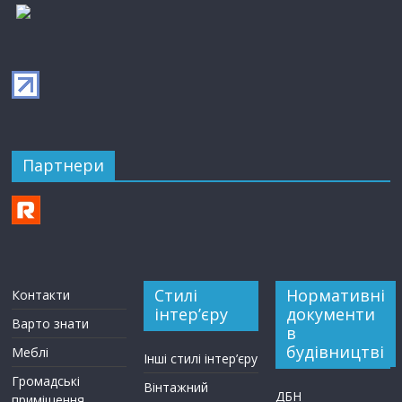
Партнери
Стилі
Нормативні
Контакти
інтер’єру
документи
Варто знати
в
будівництві
Меблі
Інші стилі інтер’єру
Громадські
Вінтажний
ДБН
приміщення