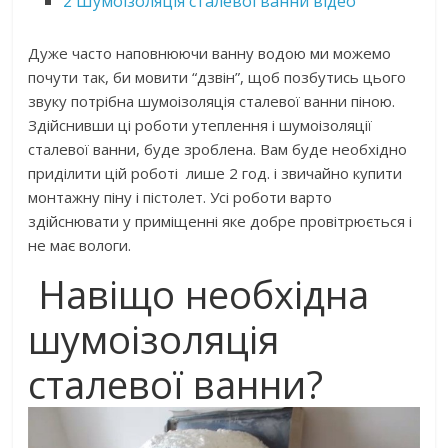
2
Шумоізоляція сталевої ванни відео
Дуже часто наповнюючи ванну водою ми можемо
почути так, би мовити “дзвін”, щоб позбутись цього
звуку потрібна шумоізоляція сталевої ванни піною.
Здійснивши ці роботи утеплення і шумоізоляції
сталевої ванни, буде зроблена. Вам буде необхідно
приділити цій роботі лише 2 год. і звичайно купити
монтажну піну і пістолет. Усі роботи варто
здійснювати у приміщенні яке добре провітрюється і
не має вологи.
Навіщо необхідна
шумоізоляція
сталевої ванни?