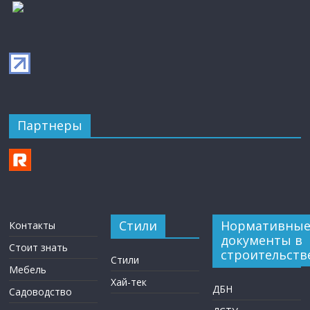
Партнеры
Стили
Нормативны
Контакты
документы в
Стоит знать
строительств
Стили
Мебель
Хай-тек
ДБН
Садоводство