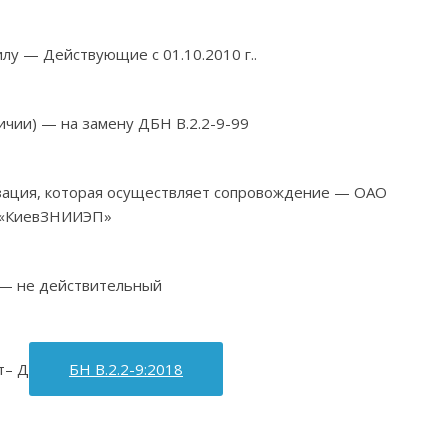
илу — Действующие с 01.10.2010 г..
ичии) — на замену ДБН В.2.2-9-99
изация, которая осуществляет сопровождение — ОАО
«КиевЗНИИЭП»
 — не действительный
т– Д
БН В.2.2-9:2018