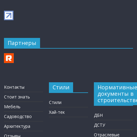
Партнеры
Стили
Нормативны
Контакты
документы в
Стоит знать
строительств
Стили
Мебель
Хай-тек
ДБН
Садоводство
ДСТУ
Архитектура
Отраслевые
Отзывы