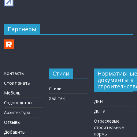
Партнеры
Стили
Нормативны
Контакты
документы в
Стоит знать
строительств
Стили
Мебель
Хай-тек
ДБН
Садоводство
ДСТУ
Архитектура
Отраслевые
Отзывы
строительные
Добавить
нормы