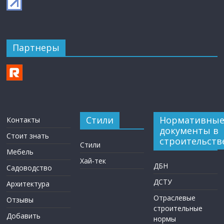
Партнеры
Стили
Нормативны
Контакты
документы в
Стоит знать
строительств
Стили
Мебель
Хай-тек
ДБН
Садоводство
ДСТУ
Архитектура
Отраслевые
Отзывы
строительные
Добавить
нормы