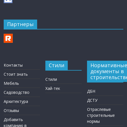
Партнеры
Стили
Нормативны
Контакты
документы в
Стоит знать
строительств
Стили
Мебель
Хай-тек
ДБН
Садоводство
ДСТУ
Архитектура
Отраслевые
Отзывы
строительные
Добавить
нормы
компанию в