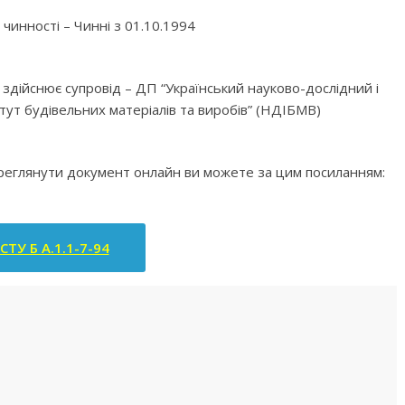
чинності – Чинні з 01.10.1994
а здійснює супровід – ДП “Український науково-дослідний і
тут будівельних матеріалів та виробів” (НДІБМВ)
ереглянути документ онлайн ви можете за цим посиланням:
СТУ Б А.1.1-7-94