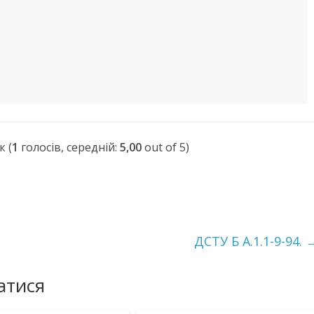
(
1
голосів, середній:
5,00
out of 5)
ДСТУ Б А.1.1-9-94.
атися