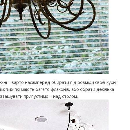
хні – варто насамперед обирати під розміри своєї кухні.
іж тих які мають багато флаконів, або обрати декілька
озташувати припустимо – над столом.