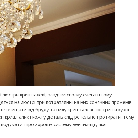
і люстри кришталеві, завдяки своєму елегантному
яться на люстрі при потраплянні на них сонячних променів
е очищати від бруду та пилу кришталеві люстри на кухні
ен кришталик і кожну деталь слід ретельно протирати. Тому
 подумати і про хорошу систему вентиляції, яка