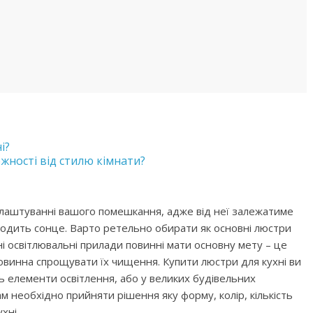
і?
ежності від стилю кімнати?
блаштуванні вашого помешкання, адже від неї залежатиме
ходить сонце. Варто ретельно обирати як основні люстри
Дані освітлювальні прилади повинні мати основну мету – це
овинна спрощувати їх чищення. Купити люстри для кухні ви
ь елементи освітлення, або у великих будівельних
м необхідно прийняти рішення яку форму, колір, кількість
хні.