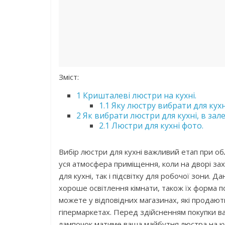
Зміст:
1
Кришталеві люстри на кухні.
1.1
Яку люстру вибрати для кухн
2
Як вибрати люстри для кухні, в зал
2.1
Люстри для кухні фото.
Вибір люстри для кухні важливий етап при о
уся атмосфера приміщення, коли на дворі за
для кухні, так і підсвітку для робочої зони. 
хороше освітлення кімнати, також їх форма п
можете у відповідних магазинах, які продают
гіпермаркетах. Перед здійсненням покупки ва
лампочок матиме ваша майбутня люстра на ку