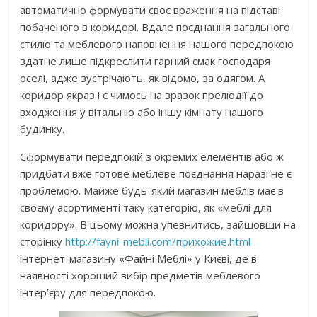
автоматично формувати своє враження на підставі
побаченого в коридорі. Вдале поєднання загального
стилю та меблевого наповнення нашого передпокою
здатне лише підкреслити гарний смак господаря
оселі, адже зустрічають, як відомо, за одягом. А
коридор якраз і є чимось на зразок прелюдії до
входження у вітальню або іншу кімнату нашого
будинку.
Сформувати передпокій з окремих елементів або ж
придбати вже готове меблеве поєднання наразі не є
проблемою. Майже будь-який магазин меблів має в
своєму асортименті таку категорію, як «меблі для
коридору». В цьому можна упевнитись, зайшовши на
сторінку
http://fayni-mebli.com/прихожие.html
інтернет-магазину «Файні Меблі» у Києві, де в
наявності хороший вибір предметів меблевого
інтер’єру для передпокою.