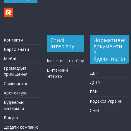
Стилі
Нормативні
Контакти
інтер’єру
документи
Варто знати
в
будівництві
Меблі
Інші стилі інтер’єру
Громадські
Вінтажний
ДБН
приміщення
інтер’єр
ДСТУ
Садівництво
ГБН
Архітектура
Кодекси України
Будівельні
матеріали
СНиП
Відгуки
Додати компанію