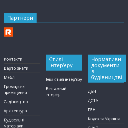
Партнери
Стилі
Нормативні
Контакти
інтер’єру
документи
Варто знати
в
будівництві
Меблі
Інші стилі інтер’єру
Громадські
Вінтажний
ДБН
приміщення
інтер’єр
ДСТУ
Садівництво
ГБН
Архітектура
Кодекси України
Будівельні
матеріали
СНиП