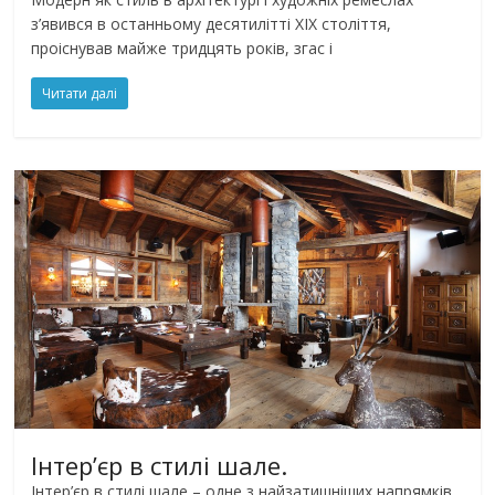
з’явився в останньому десятилітті XIX століття,
проіснував майже тридцять років, згас і
Читати далі
Інтер’єр в стилі шале.
Інтер’єр в стилі шале – одне з найзатишніших напрямків,