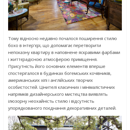
Тому відносно недавно почалося поширення стилю
бохо в інтер’єрі, що допомагає перетворити
непоказну квартиру в наповнене яскравими фарбами
і життєрадісною атмосферою приміщення.
Присутність його основних елементів вперше
спостерігалося в будинках богемських кочівників,
американських хіпі і англійських творчих
особистостей. Цінителі класичних і мінімалістичних
напрямків дизайнерського мистецтва виявлять
ілюзорну неохайність стилю і відсутність
упорядкованого поєднання декоративних деталей.