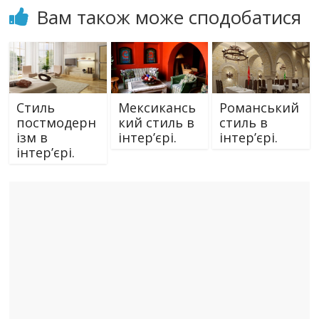
Вам також може сподобатися
Cтиль
Мексикансь
Романський
постмодерн
кий стиль в
стиль в
ізм в
інтер’єрі.
інтер’єрі.
інтер’єрі.