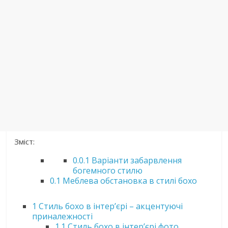
Зміст:
0.0.1
Варіанти забарвлення
богемного стилю
0.1
Меблева обстановка в стилі бохо
1
Стиль бохо в інтер’єрі – акцентуючі
приналежності
1.1
Стиль бохо в інтер’єрі фото