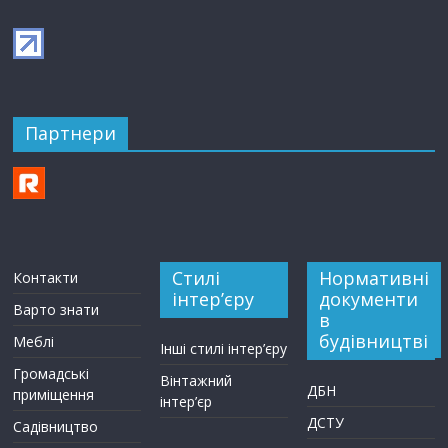
Партнери
Стилі
Нормативні
Контакти
інтер’єру
документи
Варто знати
в
будівництві
Меблі
Інші стилі інтер’єру
Громадські
Вінтажний
ДБН
приміщення
інтер’єр
ДСТУ
Садівництво