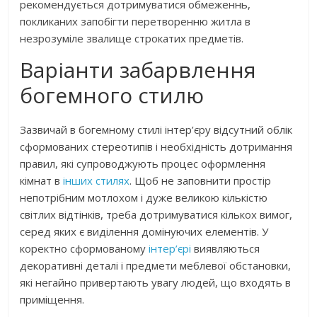
рекомендується дотримуватися обмеженнь,
покликаних запобігти перетворенню житла в
незрозуміле звалище строкатих предметів.
Варіанти забарвлення
богемного стилю
Зазвичай в богемному стилі інтер’єру відсутний облік
сформованих стереотипів і необхідність дотримання
правил, які супроводжують процес оформлення
кімнат в
інших стилях
. Щоб не заповнити простір
непотрібним мотлохом і дуже великою кількістю
світлих відтінків, треба дотримуватися кількох вимог,
серед яких є виділення домінуючих елементів. У
коректно сформованому
інтер’єрі
виявляються
декоративні деталі і предмети меблевої обстановки,
які негайно привертають увагу людей, що входять в
приміщення.