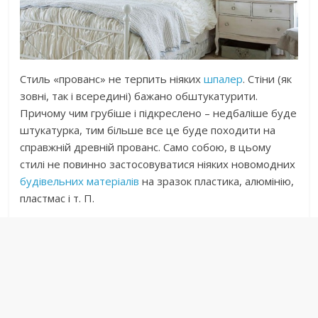
Стиль «прованс» не терпить ніяких
шпалер
. Стіни (як
зовні, так і всередині) бажано обштукатурити.
Причому чим грубіше і підкреслено – недбаліше буде
штукатурка, тим більше все це буде походити на
справжній древній прованс. Само собою, в цьому
стилі не повинно застосовуватися ніяких новомодних
будівельних матеріалів
на зразок пластика, алюмінію,
пластмас і т. П.