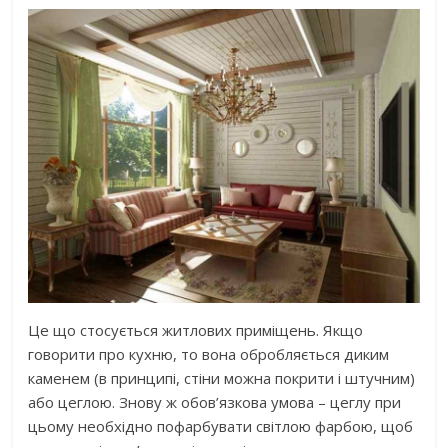
Це що стосується житлових приміщень. Якщо
говорити про кухню, то вона обробляється диким
каменем (в принципі, стіни можна покрити і штучним)
або цеглою. Знову ж обов’язкова умова – цеглу при
цьому необхідно пофарбувати світлою фарбою, щоб