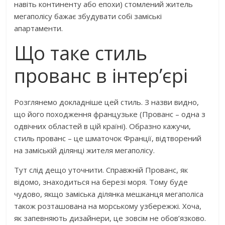
навіть континенту або епохи) стомлений житель
мегаполісу бажає збудувати собі заміські
апартаменти.
Що таке стиль
прованс в інтер’єрі
Розглянемо докладніше цей стиль. З назви видно,
що його походження французьке (Прованс – одна з
одвічних областей в цій країні). Образно кажучи,
стиль прованс – це шматочок Франції, відтворений
на заміській ділянці жителя мегаполісу.
Тут слід дещо уточнити. Справжній Прованс, як
відомо, знаходиться на березі моря. Тому буде
чудово, якщо заміська ділянка мешканця мегаполіса
також розташована на морському узбережжі. Хоча,
як запевняють дизайнери, це зовсім не обов’язково.