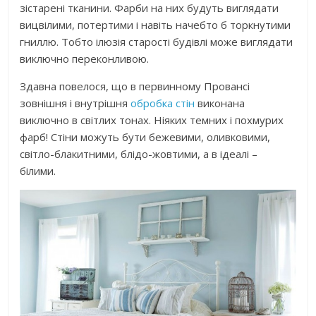
зістарені тканини. Фарби на них будуть виглядати
вицвілими, потертими і навіть начебто б торкнутими
гниллю. Тобто ілюзія старості будівлі може виглядати
виключно переконливою.
Здавна повелося, що в первинному Провансі
зовнішня і внутрішня
обробка стін
виконана
виключно в світлих тонах. Ніяких темних і похмурих
фарб! Стіни можуть бути бежевими, оливковими,
світло-блакитними, блідо-жовтими, а в ідеалі –
білими.