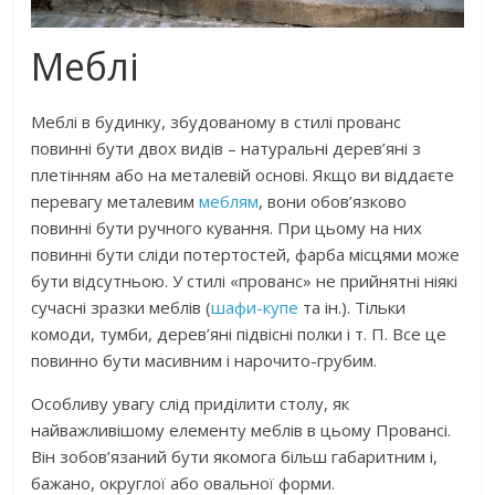
Меблі
Меблі в будинку, збудованому в стилі прованс
повинні бути двох видів – натуральні дерев’яні з
плетінням або на металевій основі. Якщо ви віддаєте
перевагу металевим
меблям
, вони обов’язково
повинні бути ручного кування. При цьому на них
повинні бути сліди потертостей, фарба місцями може
бути відсутньою. У стилі «прованс» не прийнятні ніякі
сучасні зразки меблів (
шафи-купе
та ін.). Тільки
комоди, тумби, дерев’яні підвісні полки і т. П. Все це
повинно бути масивним і нарочито-грубим.
Особливу увагу слід приділити столу, як
найважливішому елементу меблів в цьому Провансі.
Він зобов’язаний бути якомога більш габаритним і,
бажано, округлої або овальної форми.