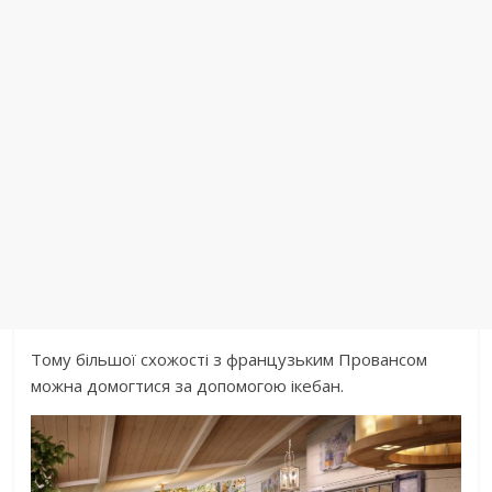
Тому більшої схожості з французьким Провансом
можна домогтися за допомогою ікебан.