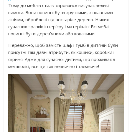
Тому до меблів стиль «прованс» висуває великі
вимоги. Вони повинні бути зручними, з плавними
лініями, оброблені під постаріле дерево. Ніяких
сучасних зразків інтер’єру і матеріалів! Всі меблі
повинні бути дерев’яними або кованими.
Переважно, щоб замість шаф і тумб в дитячій були
присутні такі давні атрибути, як кошики, коробки і
скриня. Адже для сучасної дитини, що проживає в
мегаполісі, все це так незвично і таємниче!