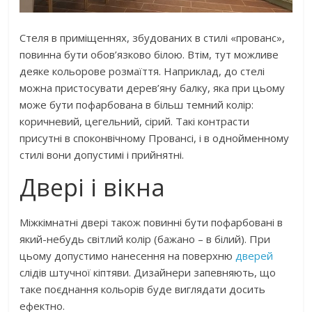
Стеля в приміщеннях, збудованих в стилі «прованс»,
повинна бути обов’язково білою. Втім, тут можливе
деяке кольорове розмаїття. Наприклад, до стелі
можна пристосувати дерев’яну балку, яка при цьому
може бути пофарбована в більш темний колір:
коричневий, цегельний, сірий. Такі контрасти
присутні в споконвічному Провансі, і в однойменному
стилі вони допустимі і прийнятні.
Двері і вікна
Міжкімнатні двері також повинні бути пофарбовані в
який-небудь світлий колір (бажано – в білий). При
цьому допустимо нанесення на поверхню
дверей
слідів штучної кіптяви. Дизайнери запевняють, що
таке поєднання кольорів буде виглядати досить
ефектно.