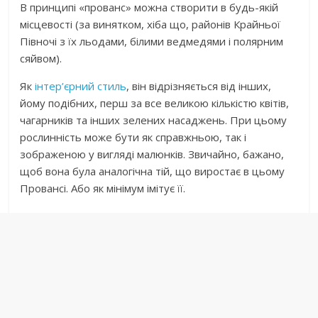
В принципі «прованс» можна створити в будь-якій
місцевості (за винятком, хіба що, районів Крайньої
Півночі з їх льодами, білими ведмедями і полярним
сяйвом).
Як
інтер’єрний стиль
, він відрізняється від інших,
йому подібних, перш за все великою кількістю квітів,
чагарників та інших зелених насаджень. При цьому
рослинність може бути як справжньою, так і
зображеною у вигляді малюнків. Звичайно, бажано,
щоб вона була аналогічна тій, що виростає в цьому
Провансі. Або як мінімум імітує її.