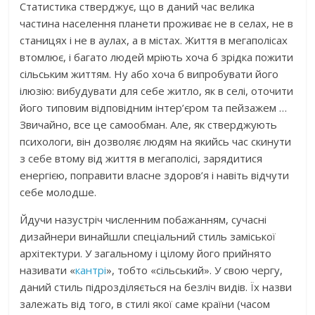
Статистика стверджує, що в даний час велика
частина населення планети проживає не в селах, не в
станицях і не в аулах, а в містах. Життя в мегаполісах
втомлює, і багато людей мріють хоча б зрідка пожити
сільським життям. Ну або хоча б випробувати його
ілюзію: вибудувати для себе житло, як в селі, оточити
його типовим відповідним інтер’єром та пейзажем …
Звичайно, все це самообман. Але, як стверджують
психологи, він дозволяє людям на якийсь час скинути
з себе втому від життя в мегаполісі, зарядитися
енергією, поправити власне здоров’я і навіть відчути
себе молодше.
Йдучи назустріч численним побажанням, сучасні
дизайнери винайшли спеціальний стиль заміської
архітектури. У загальному і цілому його прийнято
називати «
кантрі
», тобто «сільський». У свою чергу,
даний стиль підрозділяється на безліч видів. Їх назви
залежать від того, в стилі якої саме країни (часом