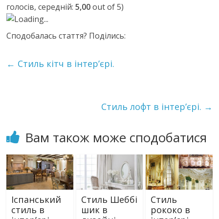
голосів, середній:
5,00
out of 5)
Loading...
Сподобалась стаття? Поділись:
←
Стиль кітч в інтер’єрі.
Cтиль лофт в інтер’єрі.
→
Вам також може сподобатися
Іспанський
Стиль Шеббі
Cтиль
стиль в
шик в
рококо в