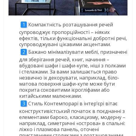
Компактність розташування речей
супроводжує пропорційності – ніяких
ефектів, тільки функціональні добротні речі,
супроводжувані цікавими акцентами.
Бажано мінімалізувати меблі, призначені
для зберігання речей, книг, начиння –
вбудовані шафи і шафи-купе, ніші з полками
і стелажами. За вами залишається право
незвично їх декорувати, наприклад, біло-
матова поверхня шафи-купе може бути
покрита соковитими ієрогліфами або
китайськими малюнками.
Стиль Контемпорарі в інтер’єрі вітає
конструктивістський початок в поєднанні з
елементами бароко, класицизму, модерну –
наприклад, симетричні «острова» в спальні:
ліжко і плазмова панель, оточені
приставними столиками з розташованими