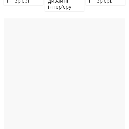
інтер’єрі
дизайні
інтер’єрі.
інтер’єру