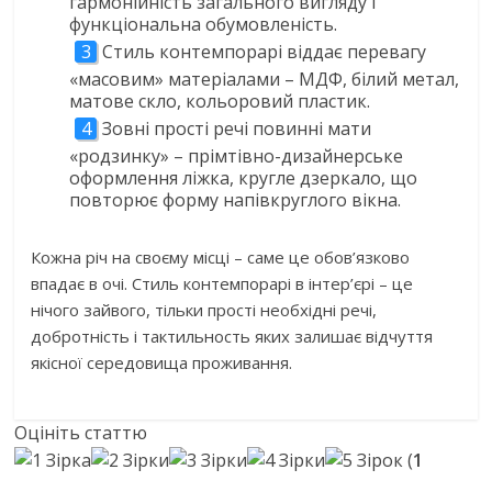
гармонійність загального вигляду і
функціональна обумовленість.
Стиль контемпорарі віддає перевагу
«масовим» матеріалами – МДФ, білий метал,
матове скло, кольоровий пластик.
Зовні прості речі повинні мати
«родзинку» – прімтівно-дизайнерське
оформлення ліжка, кругле дзеркало, що
повторює форму напівкруглого вікна.
Кожна річ на своєму місці – саме це обов’язково
впадає в очі. Стиль контемпорарі в інтер’єрі – це
нічого зайвого, тільки прості необхідні речі,
добротність і тактильность яких залишає відчуття
якісної середовища проживання.
Оцініть статтю
(
1