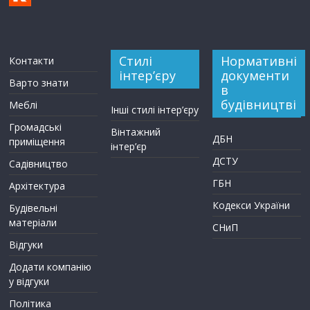
Стилі
Нормативні
Контакти
інтер’єру
документи
Варто знати
в
будівництві
Меблі
Інші стилі інтер’єру
Громадські
Вінтажний
ДБН
приміщення
інтер’єр
ДСТУ
Садівництво
ГБН
Архітектура
Кодекси України
Будівельні
матеріали
СНиП
Відгуки
Додати компанію
у відгуки
Політика