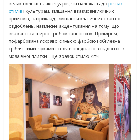
велика кількість аксесуарів, які належать до
різних
стилів
і культурам, змішання взаємовиключних
прийомів, наприклад, змішання класичних і кантрі-
оздоблень, навмисне акцентування на тому, що
вважається ширпотребом і «попсою». Приміром,
пофарбована яскраво-синьою фарбою і обклеєна
сріблястими зірками стеля в поєднанні з підлогою з
мозаїчної плитки – це зразок стилю кітч.