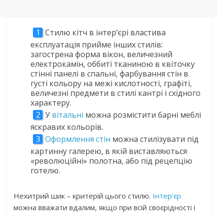
Стилю кітч в інтер’єрі властива
експлуатація прийме інших стилів:
загострена форма вікон, величезний
електрокамін, оббиті тканиною в квіточку
стінні панелі в спальні, фарбування стін в
густі кольору на межі кислотності, графіті,
величезні предмети в стилі кантрі і східного
характеру.
У
вітальні
можна розмістити барні меблі
яскравих кольорів.
Оформлення стін
можна стилізувати під
картинну галерею, в якій виставляються
«революційні» полотна, або під рецепцію
готелю.
Нехитрий шик – критерій цього стилю.
Інтер’єр
можна вважати вдалим, якщо при всій своєрідності і