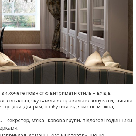
ви хочете повністю витримати стиль – вхід в
я з вітальні, яку важливо правильно зонувати, звівши
егородки. Дверям, позбутися від яких не можна,
 – секретер, м’яка і кавова групи, підлогові годинники
ерками.
, наприклад, домашнього кінотеатру, що не