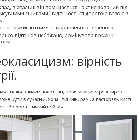
лад, в спальні він поміщається на стилізований під
висувними ящиками і відтінюється дорогою вазою з
.
нятком «кислотних» помаранчевого, зеленого,
трьох відтінків небажано, домінувати повинні
тони.
еокласицизм: вірність
ії.
лам і мальовничим полотнам, неокласицизм розширив
е бути в сучасній, хоча і пишній, рамі, а пастораль кисті
орт або романтичний пейзаж.