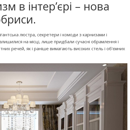
м в інтер’єрі – нова
бриси.
гігантська люстра, секретери і комоди з карнизами і
залишилися на місці, лише придбали сучасні обрамлення і
тних речей, як і раніше вимагають високих стель і об’ємних