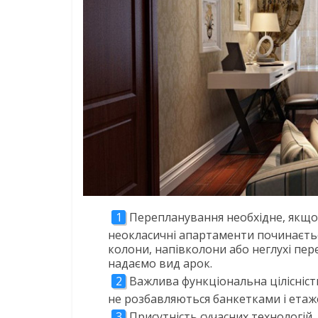
Перепланування необхідне, якщо 
неокласичні апартаменти починаєтьс
колони, напівколони або неглухі пер
надаємо вид арок.
Важлива функціональна цілісність
не розбавляються банкетками і етаж
Присутність сучасних технологій