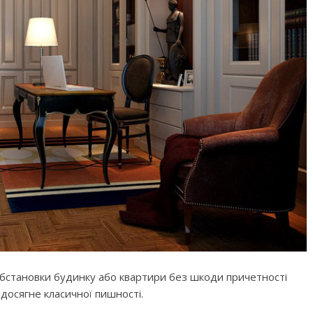
 обстановки будинку або квартири без шкоди причетності
 досягне класичної пишності.