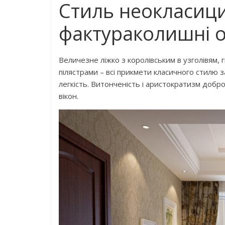
Стиль неокласициз
фактураколишні о
Величезне ліжко з королівським в узголівям, 
пілястрами – всі прикмети класичного стилю 
легкість. Витонченість і аристократизм добро
вікон.