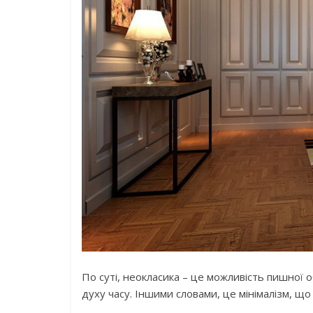
По суті, неокласика – це можливість пишної
духу часу. Іншими словами, це мінімалізм, що