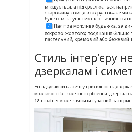
мікшується, а підкреслюється, наприк
старовину комод з інкрустованими 
букетом засушених екзотичних квітів
Палітра можлива будь-яка, за ви
яскраво-жовтого; поєднання більше 
пастельний, кремовий або бежевий 
Стиль інтер’єру н
дзеркалам і симетр
Успадкувавши класичну прихильність дзерка
можливості їх сюжетного рішення: дзеркало мож
18 століття може замінити сучасний натюрм