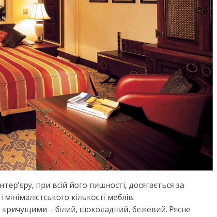
нтер’єру, при всій його пишності, досягається за
 мінімалістського кількості меблів.
 кричущими – білий, шоколадний, бежевий. Рясне