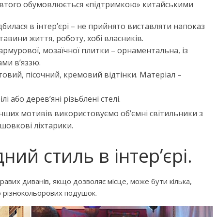
овтого обумовлюється «підтримкою» китайськими
дбилася в інтер’єрі – не прийнято виставляти напоказ
вини життя, роботу, хобі власників.
мармурової, мозаїчної плитки – орнаментальна, із
ми в’яззю.
товий, пісочний, кремовий відтінки. Матеріал –
лі або дерев’яні різьблені стелі.
інших мотивів використовуємо об’ємні світильники з
 шовкові ліхтарики.
ний стиль в інтер’єрі.
кравих диванів, якщо дозволяє місце, може бути кілька,
тю різнокольорових подушок.