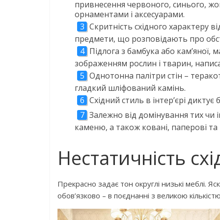
привнесення червоного, синього, ж
орнаментами і аксесуарами.
Скритність східного характеру ві
предмети, що розповідають про обста
Підлога з бамбука або кам’яної, 
зображенням рослин і тварин, написа
Однотонна палітри стін – терако
гладкий шліфований камінь.
Східний стиль в інтер’єрі диктує бі
Залежно від домінування тих чи 
каменю, а також ковані, паперові та
Нестатичність схід
Прекрасно задає тон округлі низькі меблі. Яс
обов’язково – в поєднанні з великою кількіс