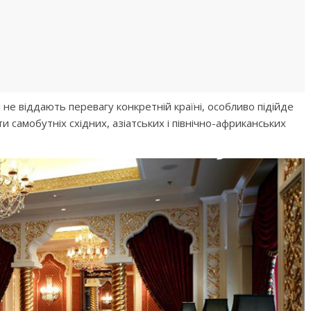
 не віддають перевагу конкретній країні, особливо підійде
ти самобутніх східних, азіатських і північно-африканських