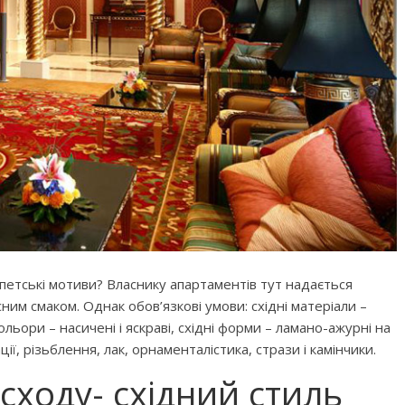
єгипетські мотиви? Власнику апартаментів тут надається
им смаком. Однак обов’язкові умови: східні матеріали –
ольори – насичені і яскраві, східні форми – ламано-ажурні на
ції, різьблення, лак, орнаменталістика, стрази і камінчики.
сходу- східний стиль