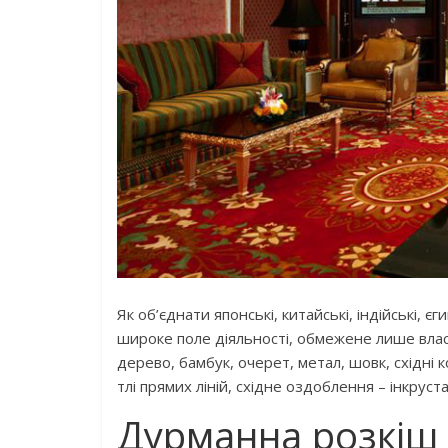
Як об’єднати японські, китайські, індійські, 
широке поле діяльності, обмежене лише власн
дерево, бамбук, очерет, метал, шовк, східні к
тлі прямих ліній, східне оздоблення – інкруста
Дурманна розкіш 