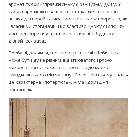
аромат пудри і справжнісіньку французьку душу. У
такій шарм можна запросто закохатися з першого
погляду, а перейнятися ним настільки ж природно, як
і власними спогадами. Що властиво цьому стилю і як
його відтворити у власній квартирі або будинку –
дізнайтеся зараз.
Треба відзначити, що інтер’єр в стилі Шеббі шик
може бути дуже різним: від вітіюватого і рясно
декорованого, схожого на прованс, до майже
скандинавського мінімалізму . Головне в цьому стилі –
це характерна «потертість», мила і домашня
обстановка.