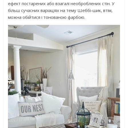
ефект постарених або взагалі необроблених стін. У
більш сучасних варіаціях на тему Шеббі-шик, втім,
можна обійтися і тонованою фарбою.