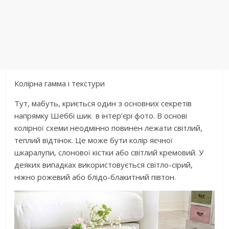
Колірна гамма і текстури
Тут, мабуть, криється один з основних секретів
напрямку Шеббі шик в інтер’єрі фото. В основі
колірної схеми неодмінно повинен лежати світлий,
теплий відтінок. Це може бути колір яєчної
шкаралупи, слонової кістки або світлий кремовий. У
деяких випадках використовується світло-сірий,
ніжно рожевий або блідо-блакитний півтон.