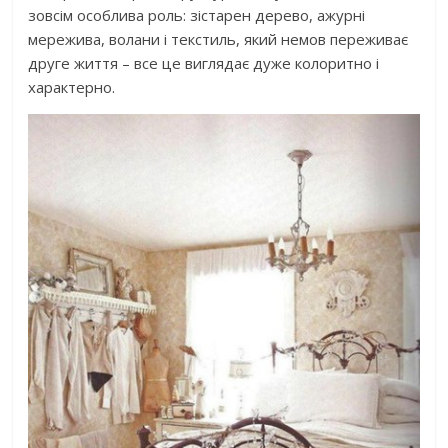
зовсім особлива роль: зістарен дерево, ажурні
мережива, волани і текстиль, який немов переживає
друге життя – все це виглядає дуже колоритно і
характерно.