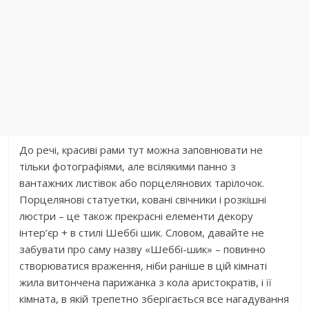
До речі, красиві рами тут можна заповнювати не
тільки фотографіями, але всілякими панно з
вантажних листівок або порцелянових тарілочок.
Порцелянові статуетки, ковані свічники і розкішні
люстри – це також прекрасні елементи декору
інтер’єр + в стилі Шеббі шик. Словом, давайте не
забувати про саму назву «Шеббі-шик» – повинно
створюватися враження, ніби раніше в цій кімнаті
жила витончена парижанка з кола аристократів, і її
кімната, в якій трепетно ​​зберігається все нагадування