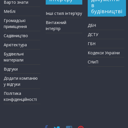
Варто знати
в
будівництві
Меблі
Інші стилі інтер’єру
Громадські
Вінтажний
ДБН
приміщення
інтер’єр
ДСТУ
Садівництво
ГБН
Архітектура
Кодекси України
Будівельні
матеріали
СНиП
Відгуки
Додати компанію
у відгуки
Політика
конфіденційності