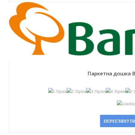
Паркетна дошка Ba
Loading
ПЕРЕГЛЯНУТИ