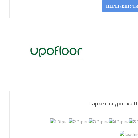
ПЕРЕГЛЯНУТИ
Паркетна дошка Up
Loading