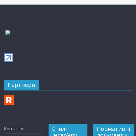
Партнери
Стилі
Нормативні
Контакти
інтер’єру
документи