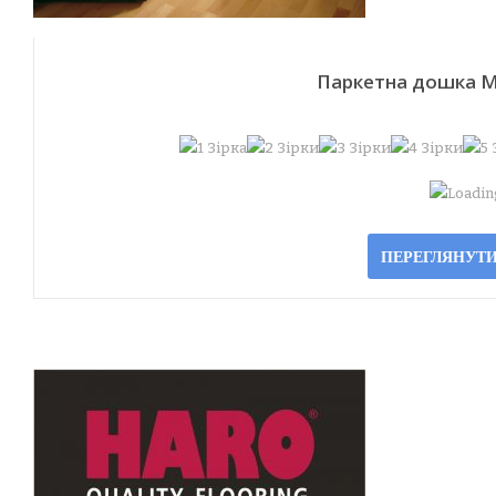
Паркетна дошка M
Loading
ПЕРЕГЛЯНУТИ