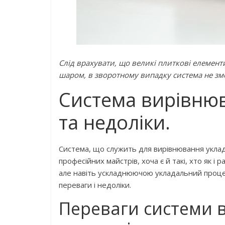
Слід врахувати, що великі плиткові елемент
шаром, в зворотному випадку система не змо
Система вирівню
та недоліки.
Система, що служить для вирівнювання уклад
професійних майстрів, хоча є й такі, хто як і 
але навіть ускладнюючою укладальний процес
переваги і недоліки.
Переваги системи 