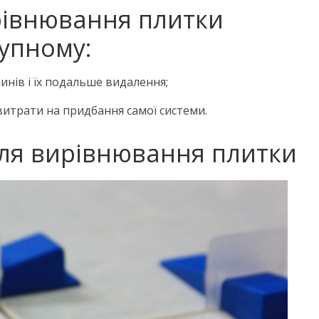
рівнювання плитки
тупному:
инів і їх подальше видалення;
итрати на придбання самої системи.
для вирівнювання плитки