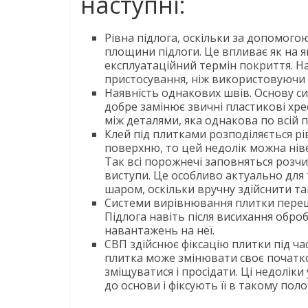
наступні:
Рівна підлога, оскільки за допомог
площини підлоги. Це впливає як на як
експлуатаційний термін покриття. Н
пристосування, ніж використовуючи 
Наявність однакових швів. Основу с
добре замінює звичні пластикові хр
між деталями, яка однакова по всій 
Клей під плитками розподіляється рі
поверхню, то цей недолік можна ні
Так всі порожнечі заповняться розчи
виступи. Це особливо актуально для 
шаром, оскільки вручну здійснити та
Системи вирівнювання плитки переш
Підлога навіть після висихання оброб
навантажень на неї.
СВП здійснює фіксацію плитки під ча
плитка може змінювати своє початко
зміщуватися і просідати. Ці недолі
до основи і фіксують її в такому по