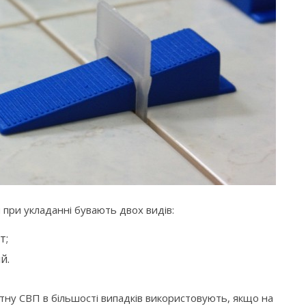
при укладанні бувають двох видів:
т;
й.
ртну СВП в більшості випадків використовують, якщо на