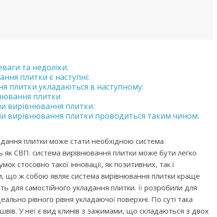
ваги та недоліки.
ння плитки є наступні:
я плитки укладаються в наступному:
внювання плитки
и вирівнювання плитки.
и вирівнювання плитки проводиться таким чином:
адання плитки може стати необхідною система
ь як СВП. система вирівнювання плитки може бути легко
мок стосовно такої інновації, як позитивних, так і
ти, що ж собою являє система вирівнювання плитки краще
ь для самостійного укладання плитки. Її розробили для
ально рівного рівня укладаючої поверхні. По суті така
швів. У неї є вид клинів з зажимами, що складаються з двох