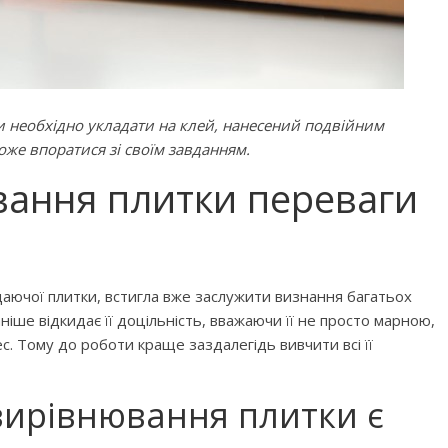
и необхідно укладати на клей, нанесений подвійним
же впоратися зі своїм завданням.
вання плитки переваги
аючої плитки, встигла вже заслужити визнання багатьох
раніше відкидає її доцільність, вважаючи її не просто марною,
. Тому до роботи краще заздалегідь вивчити всі її
вирівнювання плитки є