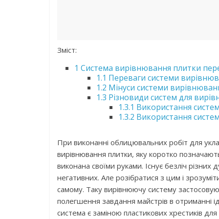
Зміст:
1
Система вирівнювання плитки пере
1.1
Переваги системи вирівнюва
1.2
Мінуси системи вирівнюванн
1.3
Різновиди систем для вирі
1.3.1
Використання систем
1.3.2
Використання систем
При виконанні облицювальних робіт для укл
вирівнювання плитки, яку коротко позначают
виконана своїми руками. Існує безліч різних ду
негативних. Але розібратися з цим і зрозумі
самому. Таку вирівнюючу систему застосовуют
полегшення завдання майстрів в отриманні іде
система є заміною пластикових хрестиків для 