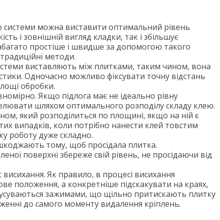
ою системи можна виставити оптимальний рівень
ість і зовнішній вигляд кладки, так і збільшує
абагато простіше і швидше за допомогою такого
традиційні методи.
истеми виставляють між плитками, таким чином, вона
естики. Одночасно можливо фіксувати точну відстань
площі обробки.
вномірно. Якщо підлога має не ідеально рівну
велювати шляхом оптимального розподілу складу клею.
ном, який розподілиться по площині, якщо на ній є
тих випадків, коли потрібно нанести клей товстим
ку роботу дуже складно.
коджають тому, щоб просідала плитка.
леної поверхні збереже свій рівень, не просідаючи від
с висихання. Як правило, в процесі висихання
ве положення, а конкретніше підскакувати на краях,
ки усуваються зажимами, що щільно притискають плитку
ложенні до самого моменту видалення кріплень.