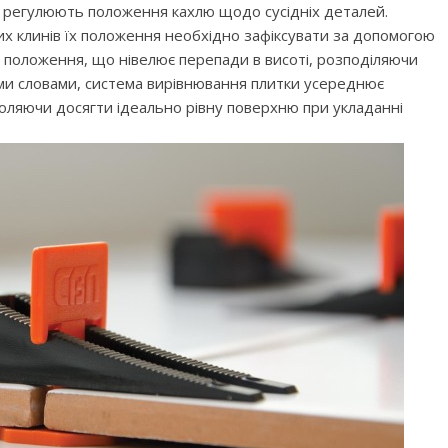
о регулюють положення кахлю щодо сусідніх деталей.
их клинів їх положення необхідно зафіксувати за допомогою
 в положення, що нівелює перепади в висоті, розподіляючи
ми словами, система вирівнювання плитки усереднює
оляючи досягти ідеально рівну поверхню при укладанні