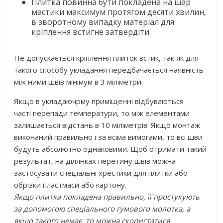
Плитка повинна бути покладена на шар
мастики максимум протягом десяти хвилин,
в зворотному випадку матеріал для
кріплення встигне затвердіти.
Не допускається кріплення плиток встик, так як для
такого способу укладання передбачається наявність
між ними швів мінімум в 3 міліметри.
Якщо в укладаючрму приміщенні відбуваються
часті перепади температури, то між елементами
залишається відстань в 10 міліметрів. Якщо монтаж
виконаний правильно і за всіма вимогами, то всі шви
будуть абсолютно однаковими. Щоб отримати такий
результат, на ділянках перетину швів можна
застосувати спеціальні хрестики для плитки або
обрізки пластмаси або картону.
Якщо плитка покладена правильно, її простукують
за допомогою спеціального гумового молотка, а
якщо такого немає, то можна скористатися