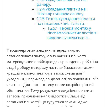
фанеру.
1.2.4
Укладання плитки на
гіпсокартоннную основу.
1.2.5
Техніка укладання плитки
на гіпсоволокнисті листи.
1.2.5.1
Техніка монтажу
гіпсоволокнистих листів з
використанням клею.
Першочерговим завданням перед тим, як
встановлювати плитку, є визначення кількості
матеріалу, який необхідно для проведення робіт. На
стадії добору матеріалу часто вибирається також
кращий малюнок плитки, а також схема для її
укладання, наприклад по діагоналі, по прямій лінії або
ялинкою. Для кожного типу схеми потрібно різний
обсяг плитки. Тому розумним є закупівля плитки з
запасом приблизно на 10 відсотків більше від
загальної кількості, що купується плитки. Адже