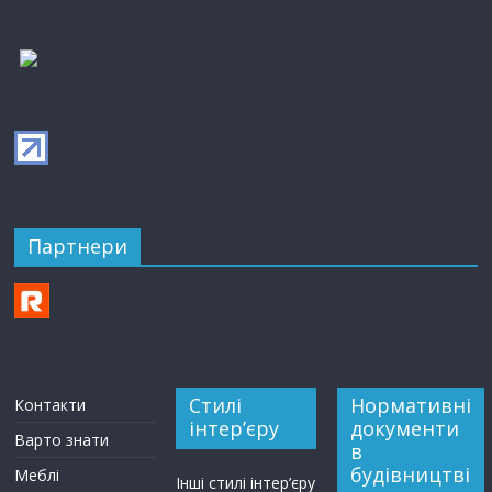
Партнери
Стилі
Нормативні
Контакти
інтер’єру
документи
Варто знати
в
будівництві
Меблі
Інші стилі інтер’єру