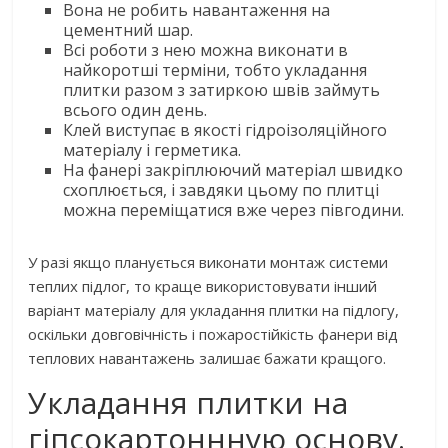
Вона не робить навантаження на
цементний шар.
Всі роботи з нею можна виконати в
найкоротші терміни, тобто укладання
плитки разом з затиркою швів займуть
всього один день.
Клей виступає в якості гідроізоляційного
матеріалу і герметика.
На фанері закріплюючий матеріал швидко
схоплюється, і завдяки цьому по плитці
можна переміщатися вже через півгодини.
У разі якщо планується виконати монтаж системи
теплих підлог, то краще використовувати інший
варіант матеріалу для укладання плитки на підлогу,
оскільки довговічність і пожаростійкість фанери від
теплових навантажень залишає бажати кращого.
Укладання плитки на
гіпсокартоннную основу.