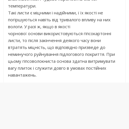
температури.
Такі листи є міцними і надійними, і їх якості не
погіршуються навіть від тривалого впливу на них
вологи. У разі ж, якщо в якості
чорнової основи використовуються гіпсокартонні
листи, то після закінчення деякого часу вони
втратять міцність, що відповідно призведе до
неминучого руйнування підлогового покриття. При
цьому гіпсоволокниста основа здатна витримувати
вагу плиток і служити довго в умовах постійних
навантажень.