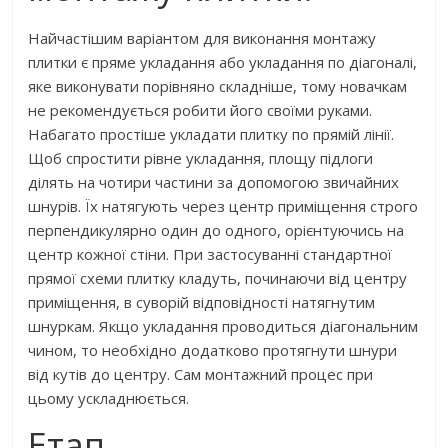
Найчастішим варіантом для виконання монтажу
плитки є пряме укладання або укладання по діагоналі,
яке виконувати порівняно складніше, тому новачкам
не рекомендується робити його своїми руками.
Набагато простіше укладати плитку по прямій лінії.
Щоб спростити рівне укладання, площу підлоги
ділять на чотири частини за допомогою звичайних
шнурів. Їх натягують через центр приміщення строго
перпендикулярно один до одного, орієнтуючись на
центр кожної стіни. При застосуванні стандартної
прямої схеми плитку кладуть, починаючи від центру
приміщення, в суворій відповідності натягнутим
шнуркам. Якщо укладання проводиться діагональним
чином, то необхідно додатково протягнути шнури
від кутів до центру. Сам монтажний процес при
цьому ускладнюється.
Етап