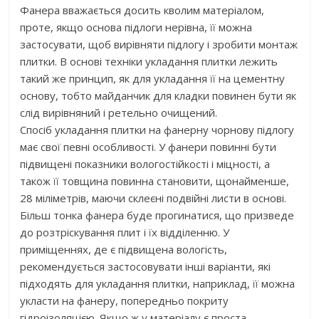
Фанера вважається досить кволим матеріалом,
проте, якщо основа підлоги нерівна, її можна
застосувати, щоб вирівняти підлогу і зробити монтаж
плитки. В основі техніки укладання плитки лежить
такий же принцип, як для укладання її на цементну
основу, тобто майданчик для кладки повинен бути як
слід вирівняний і ретельно очищений.
Спосіб укладання плитки на фанерну чорнову підлогу
має свої певні особливості. У фанери повинні бути
підвищені показники вологостійкості і міцності, а
також її товщина повинна становити, щонайменше,
28 міліметрів, маючи склеєні подвійні листи в основі.
Більш тонка фанера буде прогинатися, що призведе
до розтріскування плит і їх відділенню. У
приміщеннях, де є підвищена вологість,
рекомендується застосовувати інші варіанти, які
підходять для укладання плитки, наприклад, її можна
укласти на фанеру, попередньо покриту
гідроізоляцією. Якщо ж у матеріалу є проста