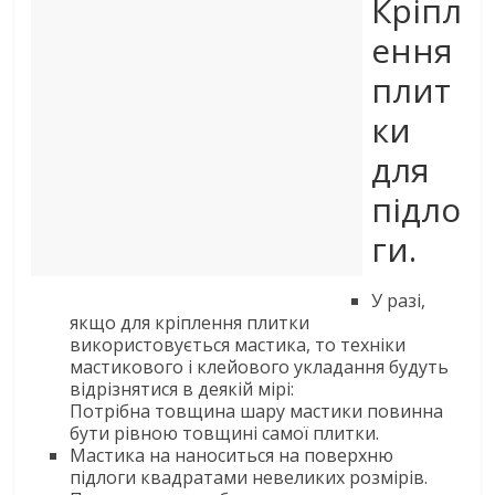
Кріпл
ення
плит
ки
для
підло
ги.
У разі,
якщо для кріплення плитки
використовується мастика, то техніки
мастикового і клейового укладання будуть
відрізнятися в деякій мірі:
Потрібна товщина шару мастики повинна
бути рівною товщині самої плитки.
Мастика на наноситься на поверхню
підлоги квадратами невеликих розмірів.